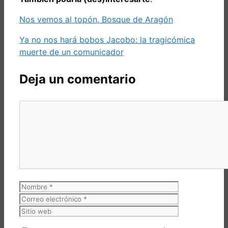
Nos vemos al topón, Bosque de Aragón
Ya no nos hará bobos Jacobo: la tragicómica
muerte de un comunicador
Deja un comentario
Comentario
Nombre
Correo
electrónico
Sitio
web