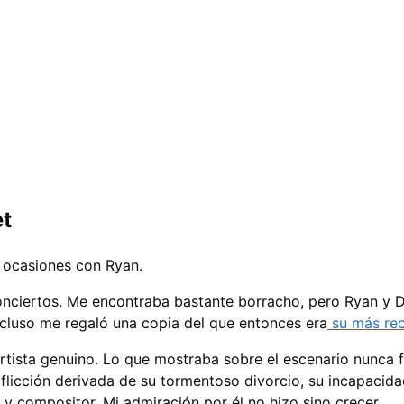
et
 ocasiones con Ryan.
 conciertos. Me encontraba bastante borracho, pero Ryan y
ncluso me regaló una copia del que entonces era
su más reci
tista genuino. Lo que mostraba sobre el escenario nunca fu
aflicción derivada de su tormentoso divorcio, su incapacid
y compositor. Mi admiración por él no hizo sino crecer.